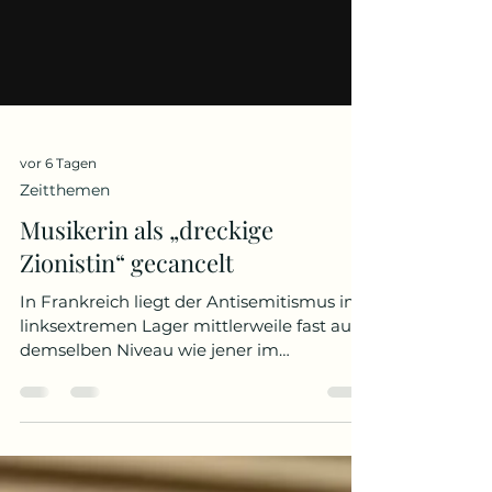
vor 6 Tagen
Zeitthemen
Musikerin als „dreckige
Zionistin“ gecancelt
In Frankreich liegt der Antisemitismus im
linksextremen Lager mittlerweile fast auf
demselben Niveau wie jener im
rechtsextremen Am 18. Juli betrat DJ
Barbara Butch vor fünftausend
Zuschauern in Grenoble eine