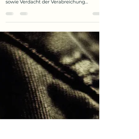
14. Juni
Zeitthemen
Über dreißig Frauen klagen den
Starsänger Patrick Bruel
sexueller Übergriffe an
Erschwerende Umstände:
Minderjährigkeit der mutmaßlichen Opfer
sowie Verdacht der Verabreichung
betäubender Drogen In der Nacht auf
Donnerstag ist gegen Patrick Bruel ein
Ermittlungsverfahren eröffnet worden. Der
französische Sänger hatte in den
Neunzigerjahren einen mitunter
hysterischen Hype hervorgerufen, für den
seinerzeit der Begriff „Bruelmania“
geprägt worden war. Die
Staatsanwaltschaft der westlichen Pariser
Vorstadt Nanterre ermittelt gegen den
heute Siebenundsechz