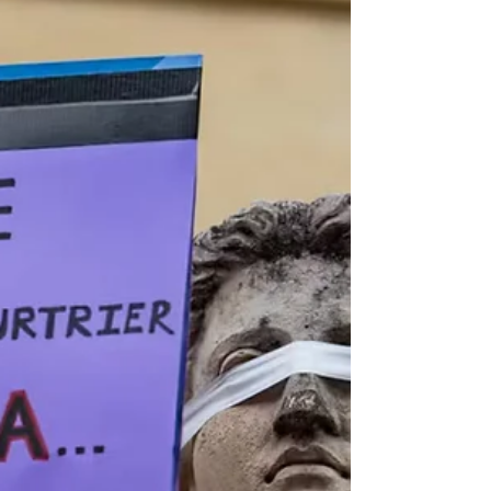
Freiluftbühne. Sogleich begannen gut
hundert Demonstranten, die
fünfundvierzigjährige französische
Musikerin auszubuhen. Trillerpfeifen
übertönten das Set, Mittelfinger wurden
gereckt, bald flogen Wurfgeschosse in
Richtung Mischpult. Nach etwa zwanzig
Minuten musste der