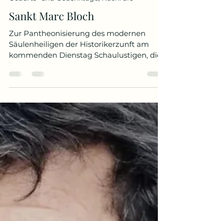
20. Juni
Geburts- und Gedenktage, Nachrufe
Sankt Marc Bloch
Zur Pantheonisierung des modernen
Säulenheiligen der Historikerzunft am
kommenden Dienstag Schaulustigen, die
rechtzeitig einen geeigneten Platz haben
ergattern können, bietet sich am
kommenden Dienstagabend ein seltener
Anblick in Paris: die Öffnung der „Grands
Bronzes“. Über die Schwelle dieser fast
immer verschlossenen Hauptportale des
Pantheons wird die Republikanische
Garde zwei Särge tragen. Diese sind leer,