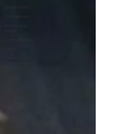
Tchin-tchin
Zeitthemen
Bühne und
Musik
Archivstücke
Mode
Geburts- und
Gedenktage,
Nachrufe
Medien
Bücher
Bildschirm
und Leinwand