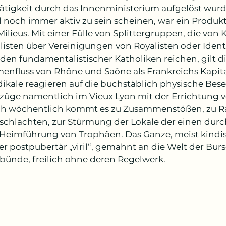
ätigkeit durch das Innenministerium aufgelöst wurde
l noch immer aktiv zu sein scheinen, war ein Produkt
ilieus. Mit einer Fülle von Splittergruppen, die von K
listen über Vereinigungen von Royalisten oder Identi
en fundamentalistischer Katholiken reichen, gilt di
nfluss von Rhône und Saône als Frankreichs Kapita
dikale reagieren auf die buchstäblich physische Be
züge namentlich im Vieux Lyon mit der Errichtung 
ch wöchentlich kommt es zu Zusammenstößen, zu Ra
schlachten, zur Stürmung der Lokale der einen durc
Heimführung von Trophäen. Das Ganze, meist kindis
ber postpubertär „viril“, gemahnt an die Welt der Bu
ünde, freilich ohne deren Regelwerk.