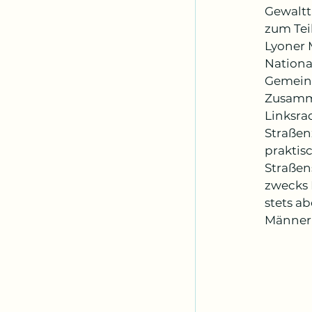
Gewaltt
zum Tei
Lyoner M
Nationa
Gemeind
Zusamme
Linksra
Straßen
praktis
Straßen
zwecks 
stets a
Männerb