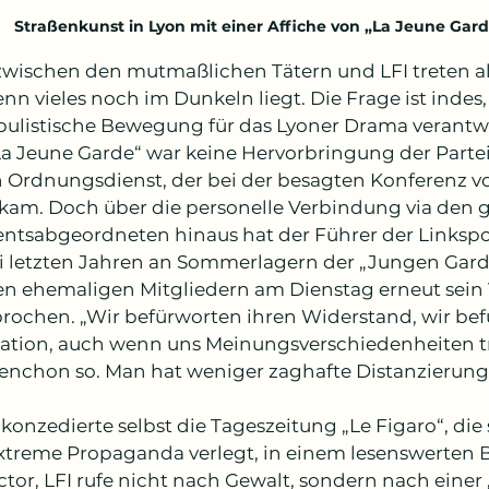
Straßenkunst in Lyon mit einer Affiche von „La Jeune Garde“,
wischen den mutmaßlichen Tätern und LFI treten als
n vieles noch im Dunkeln liegt. Die Frage ist indes,
pulistische Bewegung für das Lyoner Drama verant
La Jeune Garde“ war keine Hervorbringung der Partei:
 Ordnungsdienst, der bei der besagten Konferenz 
 kam. Doch über die personelle Verbindung via den
ntsabgeordneten hinaus hat der Führer der Linkspop
i letzten Jahren an Sommerlagern der „Jungen Gar
en ehemaligen Mitgliedern am Dienstag erneut sein 
rochen. „Wir befürworten ihren Widerstand, wir bef
ation, auch wenn uns Meinungsverschiedenheiten tr
enchon so. Man hat weniger zaghafte Distanzierun
h konzedierte selbst die Tageszeitung „Le Figaro“, di
xtreme Propaganda verlegt, in einem lesenswerten B
ctor, LFI rufe nicht nach Gewalt, sondern nach einer 