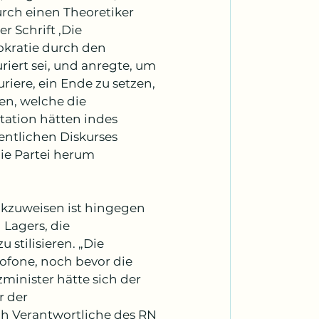
urch einen Theoretiker 
r Schrift ‚Die 
okratie durch den 
riert sei, und anregte, um 
riere, ein Ende zu setzen, 
en, welche die 
ntation hätten indes 
entlichen Diskurses 
ie Partei herum 
ückzuweisen ist hingegen 
Lagers, die 
stilisieren. „Die 
rofone, noch bevor die 
minister hätte sich der 
 der 
 Verantwortliche des RN 