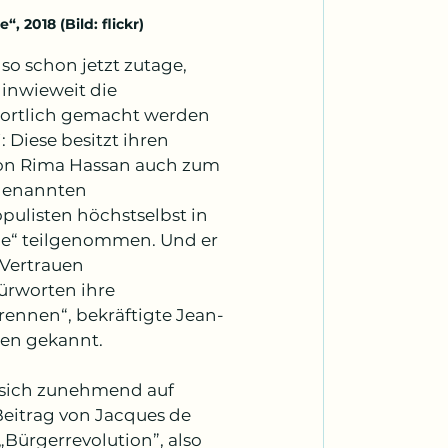
 2018 (Bild: flickr)
o schon jetzt zutage, 
 inwieweit die 
wortlich gemacht werden 
 Diese besitzt ihren 
von Rima Hassan auch zum 
 genannten 
ulisten höchstselbst in 
de“ teilgenommen. Und er 
Vertrauen 
ürworten ihre 
ennen“, bekräftigte Jean-
gen gekannt.
e sich zunehmend auf 
eitrag von Jacques de 
„Bürgerrevolution”, also 