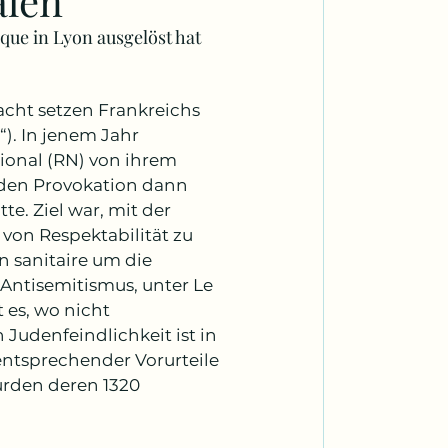
alen
ue in Lyon ausgelöst hat
cht setzen Frankreichs 
). In jenem Jahr 
onal (RN) von ihrem 
nden Provokation dann 
te. Ziel war, mit der 
on Respektabilität zu 
 sanitaire um die 
ntisemitismus, unter Le 
 es, wo nicht 
Judenfeindlichkeit ist in 
entsprechender Vorurteile 
urden deren 1320 