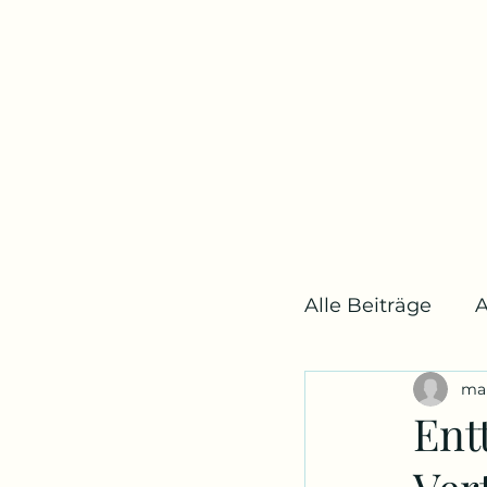
Alle Beiträge
A
ma
Bühne und M
Ent
Medien
B