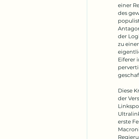
einer Re
des gewa
populis
Antagoni
der Logi
zu eine
eigentli
Eiferer 
pervert
geschaf
Diese K
der Ver
Linkspo
Ultralin
erste F
Macroni
Regieru