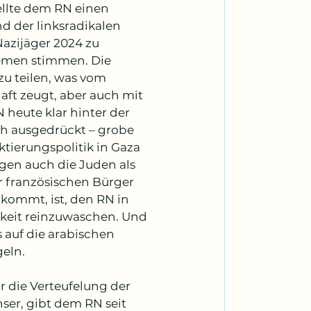
ellte dem RN einen 
d der linksradikalen 
Nazijäger 2024 zu 
remen stimmen. Die 
zu teilen, was vom 
aft zeugt, aber auch mit 
N heute klar hinter der 
h ausgedrückt – grobe 
ierungspolitik in Gaza 
gen auch die Juden als 
er französischen Bürger 
kommt, ist, den RN in 
keit reinzuwaschen. Und 
auf die arabischen 
eln.
 die Verteufelung der 
ser, gibt dem RN seit 