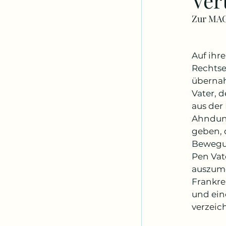
Ver
Zur MAG
Auf ihr
Rechtsex
übernah
Vater, 
aus der 
Ahndung
geben, 
Bewegun
Pen Vat
auszume
Frankre
und ein
verzeic