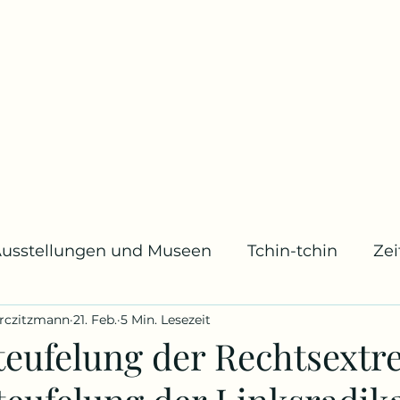
usstellungen und Museen
Tchin-tchin
Ze
rczitzmann
21. Feb.
5 Min. Lesezeit
usik
Archivstücke
Mode
Geburts- und
teufelung der Rechtsextr
ücher
Bildschirm und Leinwand