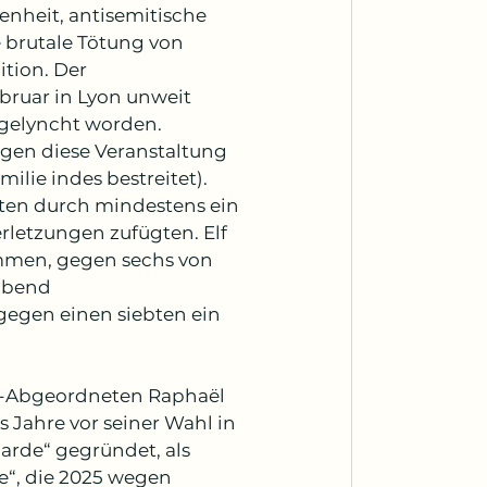
nheit, antisemitische 
 brutale Tötung von 
tion. Der 
bruar in Lyon unweit 
gelyncht worden. 
egen diese Veranstaltung 
ilie indes bestreitet). 
iten durch mindestens ein 
letzungen zufügten. Elf 
mmen, gegen sechs von 
abend 
gegen einen siebten ein 
FI-Abgeordneten Raphaël 
hs Jahre vor seiner Wahl in 
rde“ gegründet, als 
e“, die 2025 wegen 