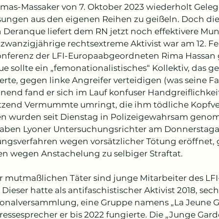
as-Massaker von 7. Oktober 2023 wiederholt Gelege
sungen aus den eigenen Reihen zu geißeln. Doch die
 Deranque liefert dem RN jetzt noch effektivere Muni
zwanzigjährige rechtsextreme Aktivist war am 12. Fe
onferenz der LFI-Europaabgeordneten Rima Hassan 
e sollte ein „femonationalistisches“ Kollektiv, das g
erte, gegen linke Angreifer verteidigen (was seine Fam
nend fand er sich im Lauf konfuser Handgreiflichke
zend Vermummte umringt, die ihm tödliche Kopfver
n wurden seit Dienstag in Polizeigewahrsam geno
aben Lyoner Untersuchungsrichter am Donnerstag
ungsverfahren wegen vorsätzlicher Tötung eröffnet, 
en wegen Anstachelung zu selbiger Straftat.
r mutmaßlichen Täter sind junge Mitarbeiter des L
 Dieser hatte als antifaschistischer Aktivist 2018, sec
ionalversammlung, eine Gruppe namens „La Jeune Ga
ressesprecher er bis 2022 fungierte. Die „Junge Gard