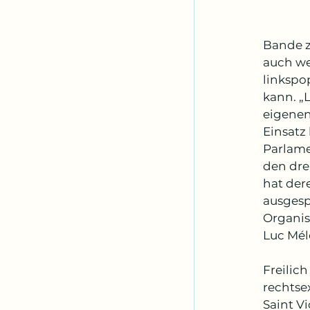
Bande z
auch wen
linkspo
kann. „
eigenen
Einsatz
Parlame
den dre
hat der
ausgesp
Organis
Luc Mél
Freilic
rechtse
Saint Vi