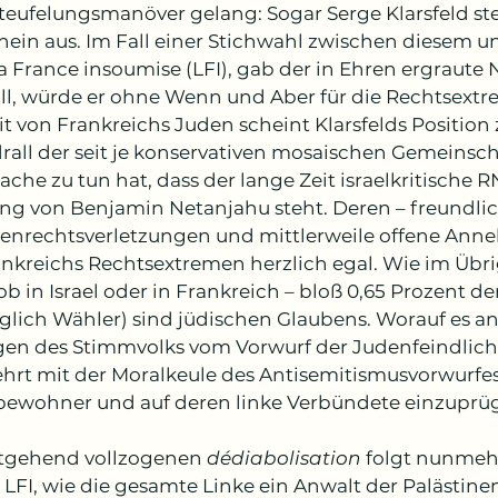
teufelungsmanöver gelang: Sogar Serge Klarsfeld st
chein aus. Im Fall einer Stichwahl zwischen diesem un
a France insoumise (LFI), gab der in Ehren ergraute 
ll, würde er ohne Wenn und Aber für die Rechtsext
t von Frankreichs Juden scheint Klarsfelds Position 
rall der seit je konservativen mosaischen Gemeinsch
ache zu tun hat, dass der lange Zeit israelkritische R
ng von Benjamin Netanjahu steht. Deren – freundlic
nrechtsverletzungen und mittlerweile offene Annekt
ankreichs Rechtsextremen herzlich egal. Wie im Übri
ob in Israel oder in Frankreich – bloß 0,65 Prozent d
lglich Wähler) sind jüdischen Glaubens. Worauf es an
en des Stimmvolks vom Vorwurf der Judenfeindlich
rt mit der Moralkeule des Antisemitismusvorwurfes 
ewohner und auf deren linke Verbündete einzuprüg
tgehend vollzogenen 
dédiabolisation
 folgt nunmehr
 LFI, wie die gesamte Linke ein Anwalt der Palästinen