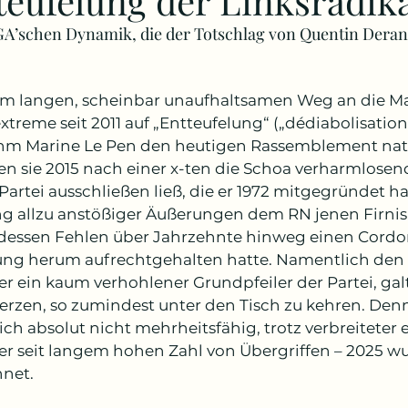
teufelung der Linksradik
A’schen Dynamik, die der Totschlag von Quentin Deranq
em langen, scheinbar unaufhaltsamen Weg an die Ma
treme seit 2011 auf „Entteufelung“ („dédiabolisation“
m Marine Le Pen den heutigen Rassemblement nati
den sie 2015 nach einer x-ten die Schoa verharmlose
Partei ausschließen ließ, die er 1972 mitgegründet hat
 allzu anstößiger Äußerungen dem RN jenen Firnis v
dessen Fehlen über Jahrzehnte hinweg einen Cordon
g herum aufrechtgehalten hatte. Namentlich den A
er ein kaum verhohlener Grundpfeiler der Partei, galt
rzen, so zumindest unter den Tisch zu kehren. Denn 
ich absolut nicht mehrheitsfähig, trotz verbreiteter 
er seit langem hohen Zahl von Übergriffen – 2025 w
hnet.