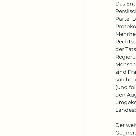
Das Ent
Persils
Partei L
Protoko
Mehrhei
Rechtsd
der Tats
Regieru
Mensche
sind Fr
solche, 
(und fo
den Aug
umgekeh
Landesb
Der wei
Gegner.