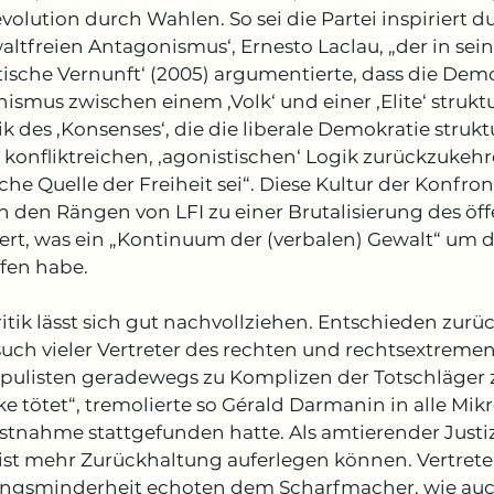
volution durch Wahlen. So sei die Partei inspiriert d
ltfreien Antagonismus‘, Ernesto Laclau, „der in seine
tische Vernunft‘ (2005) argumentierte, dass die Dem
smus zwischen einem ‚Volk‘ und einer ‚Elite‘ struktu
k des ‚Konsenses‘, die die liberale Demokratie struktu
r konfliktreichen, ‚agonistischen‘ Logik zurückzukehr
che Quelle der Freiheit sei“. Diese Kultur der Konfro
in den Rängen von LFI zu einer Brutalisierung des öff
iert, was ein „Kontinuum der (verbalen) Gewalt“ um d
fen habe.
ritik lässt sich gut nachvollziehen. Entschieden zur
such vieler Vertreter des rechten und rechtsextremen 
pulisten geradewegs zu Komplizen der Totschläger zu 
ke tötet“, tremolierte so Gérald Darmanin in alle Mik
estnahme stattgefunden hatte. Als amtierender Justiz
st mehr Zurückhaltung auferlegen können. Vertreter
ngsminderheit echoten dem Scharfmacher, wie auch