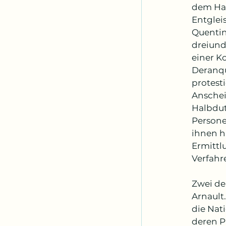
dem Ham
Entglei
Quentin
dreiund
einer K
Deranqu
protesti
Anschei
Halbdut
Persone
ihnen h
Ermittl
Verfahr
Zwei de
Arnault.
die Nat
deren P