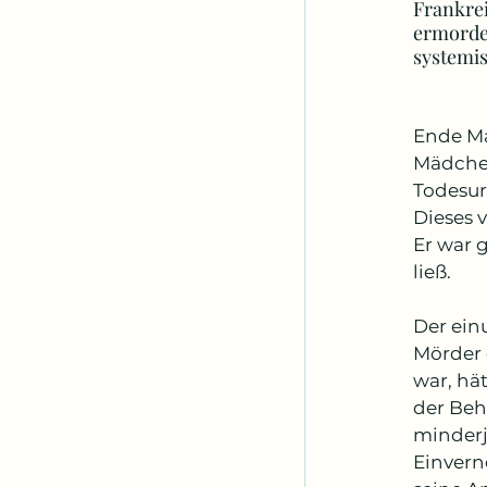
Frankrei
ermordet
systemi
Ende Ma
Mädchen
Todesur
Dieses 
Er war 
ließ.
Der ein
Mörder 
war, hä
der Beh
minderj
Einvern