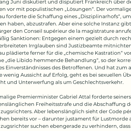
ang Juni diskutiert und disputiert Frankreich über de
en vor mit populistischen „Lösungen“. Der vormalig
au forderte die Schaffung eines „Disziplinarhofs“, um
n haben, abzustrafen. Aber eine solche Instanz gibt e
ürger den Conseil supérieur de la magistrature anruf
ßig Sanktionen: Entgegen einem gezielt durch rech
verbreiteten Irrglauben sind Justizbeamte mitnichten
au plädierte ferner für die „chemische Kastration“ v
ne „die Libido hemmende Behandlung“, so der korre
es Einverständnisses des Betroffenen. Und hat zum 
e wenig Aussicht auf Erfolg, geht es bei sexuellen Üb
t und Unterwerfung als um Geschlechtsverkehr.
malige Premierminister Gabriel Attal forderte seiners
benslänglichen Freiheitsstrafe und die Abschaffung d
llzugsrichters. Aber lebenslänglich sieht der Code pé
hen bereits vor – darunter justament für Lustmorde 
llzugsrichter suchen ebengerade zu verhindern, das