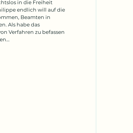
tslos in die Freiheit 
ippe endlich will auf die 
kommen, Beamten in 
en. Als habe das 
von Verfahren zu befassen 
gen…