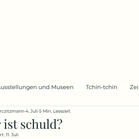
usstellungen und Museen
Tchin-tchin
Ze
rczitzmann
4. Juli
5 Min. Lesezeit
usik
Archivstücke
Mode
Geburts- und
 ist schuld?
rt:
11. Juli
ücher
Bildschirm und Leinwand