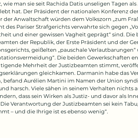
, wie man sie seit Rachida Datis unseligen Tagen als 
lebt hat. Der Präsident der nationalen Konferenz der
er der Anwaltschaft würden dem Volkszorn „zum Fraß
nt des Pariser Strafgerichts verwahrte sich gegen „Vo
theit und einer gewissen Vagheit geprägt“ sind. Die
eamten der Republik, der Erste Präsident und der Ge
onsgerichts, geißelten „pauschale Verlautbarungen“ u
tationsvermeidung“. Die beiden Gewerkschaften endl
tigende Mehrheit der Justizbeamten stimmt, veröf
egserklärungen gleichkamen. Darmanin habe das Vert
n, befand Aurélien Martini im Namen der Union syndi
und harsch. Viele sähen in seinem Verhalten nichts a
ndern, dass sein Wirken als Justiz- und davor als Inn
„Die Verantwortung der Justizbeamten sei kein Tabu, s
mmt – und die Ihrige ist es ebenso wenig“.