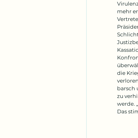
Virulenz
mehr er
Vertret
Präside
Schlich
Justizb
Kassati
Konfron
überwäl
die Kri
verlore
barsch 
zu verhi
werde. 
Das sti