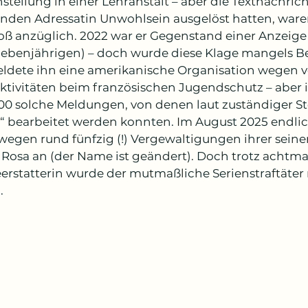
stellung in einer Lehranstalt – aber die Textnachrich
enden Adressatin Unwohlsein ausgelöst hatten, ware
oß anzüglich. 2022 war er Gegenstand einer Anzeig
Siebenjährigen) – doch wurde diese Klage mangels B
ldete ihn eine amerikanische Organisation wegen v
ktivitäten beim französischen Jugendschutz – aber 
000 solche Meldungen, von denen laut zuständiger Stel
“ bearbeitet werden konnten. Im August 2025 endlich
 wegen rund fünfzig (!) Vergewaltigungen ihrer seine
 Rosa an (der Name ist geändert). Doch trotz acht
erstatterin wurde der mutmaßliche Serienstraftäter
.