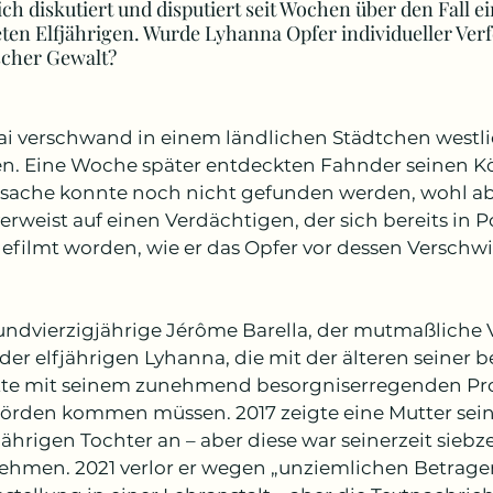
ch diskutiert und disputiert seit Wochen über den Fall e
en Elfjährigen. Wurde Lyhanna Opfer individueller Ver
scher Gewalt?
i verschwand in einem ländlichen Städtchen westlic
. Eine Woche später entdeckten Fahnder seinen Körp
sache konnte noch nicht gefunden werden, wohl ab
verweist auf einen Verdächtigen, der sich bereits in
gefilmt worden, wie er das Opfer vor dessen Verschwi
undvierzigjährige Jérôme Barella, der mutmaßliche 
der elfjährigen Lyhanna, die mit der älteren seiner 
tte mit seinem zunehmend besorgniserregenden Profi
örden kommen müssen. 2017 zeigte eine Mutter sein
ährigen Tochter an – aber diese war seinerzeit sieb
ehmen. 2021 verlor er wegen „unziemlichen Betragen