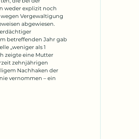
ten, die bei der 
n weder explizit noch 
e wegen Vergewaltigung 
eweisen abgewiesen. 
erdächtiger 
im betreffenden Jahr gab 
le „weniger als 1 
 zeigte eine Mutter 
rzeit zehnjährigen 
maligem Nachhaken der 
 nie vernommen – ein 