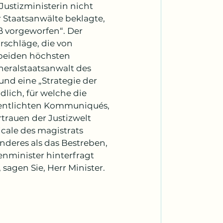
Justizministerin nicht 
 Staatsanwälte beklagte, 
 vorgeworfen“. Der 
rschläge, die von 
 beiden höchsten 
neralstaatsanwalt des 
nd eine „Strategie der 
ich, für welche die 
fentlichten Kommuniqués, 
rauen der Justizwelt 
cale des magistrats 
nderes als das Bestreben, 
enminister hinterfragt 
agen Sie, Herr Minister. 