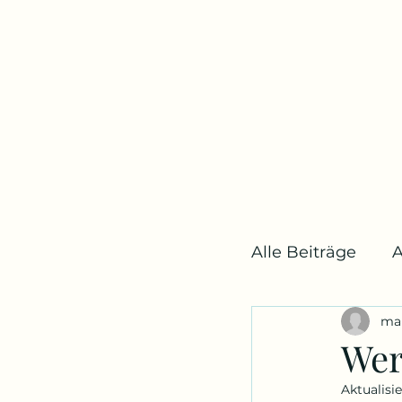
Alle Beiträge
A
ma
Bühne und M
Wer
Aktualisie
Medien
B