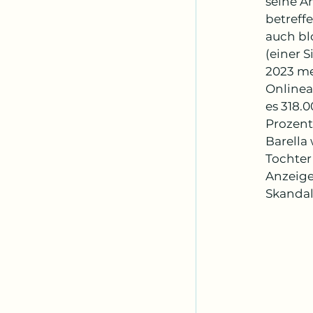
seine An
betreff
auch bl
(einer 
2023 me
Onlinea
es 318.
Prozent
Barella
Tochter
Anzeige
Skandal