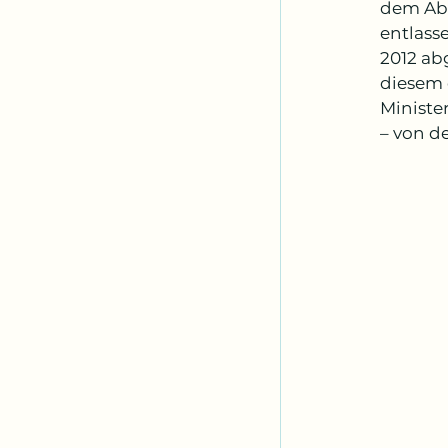
dem Abs
entlass
2012 ab
diesem o
Ministe
– von d