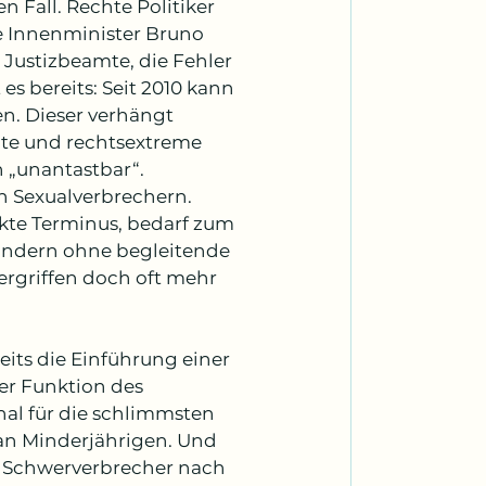
n Fall. Rechte Politiker 
e Innenminister Bruno 
 Justizbeamte, die Fehler 
s bereits: Seit 2010 kann 
en. Dieser verhängt 
te und rechtsextreme 
 „unantastbar“. 
on Sexualverbrechern. 
kte Terminus, bedarf zum 
andern ohne begleitende 
ergriffen doch oft mehr 
eits die Einführung einer 
er Funktion des 
nal für die schlimmsten 
an Minderjährigen. Und 
s Schwerverbrecher nach 