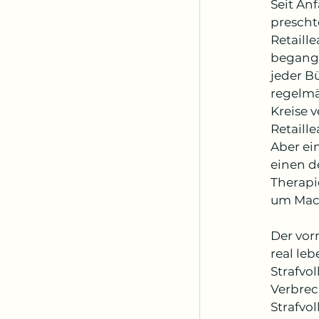
Seit Anf
prescht
Retaille
begange
jeder B
regelmä
Kreise 
Retaille
Aber ei
einen d
Therapi
um Mach
Der vor
real le
Strafvo
Verbrec
Strafvo