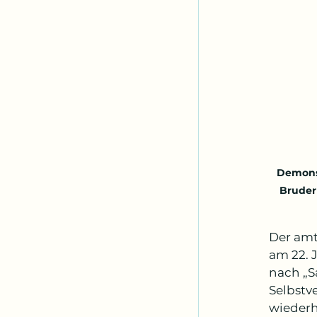
Demonst
Bruder
Der amt
am 22. 
nach „S
Selbstv
wiederh