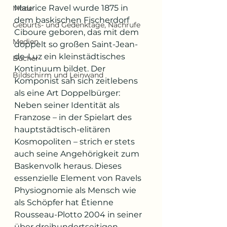
Maurice Ravel wurde 1875 in 
Mode
dem baskischen Fischerdorf 
Geburts- und Gedenktage, Nachrufe
Ciboure geboren, das mit dem 
Medien
doppelt so großen Saint-Jean-
de-Luz ein kleinstädtisches 
Bücher
Kontinuum bildet. Der 
Bildschirm und Leinwand
Komponist sah sich zeitlebens 
als eine Art Doppelbürger: 
Neben seiner Identität als 
Franzose – in der Spielart des 
hauptstädtisch-elitären 
Kosmopoliten – strich er stets 
auch seine Angehörigkeit zum 
Baskenvolk heraus. Dieses 
essenzielle Element von Ravels 
Physiognomie als Mensch wie 
als Schöpfer hat Étienne 
Rousseau-Plotto 2004 in seiner 
über dreihundertseitigen 