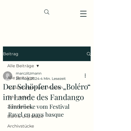
Beitrag
Alle Beiträge
marczitzmann
Alle Beiträge
26. Aug. 2024
4 Min. Lesezeit
Der Schöpfer des „Boléro“
Ausstellungen und Museen
im Lande des Fandango
Tchin-tchin
Eindrücke vom Festival 
Zeitthemen
Ravel en pays basque
Bühne und Musik
Archivstücke