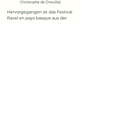
Christophe de Dreuille)
Hervorgegangen ist das Festival 
Ravel en pays basque aus der 
Fusion von 1960 gegründeten, 
eher profillosen 
Musikfestspielen mit der sieben 
Jahre jüngeren Académie Ravel. 
Zu den Lehrern dieser 
Sommerkurse zählen heuer die 
Bratscherin Veronika Hagen, der 
Cellist Marc Coppey und die 
Sopranistin Véronique Gens. Der 
amtierende künstlerische Leiter 
des Festival Ravel nahm selbst 
viermal als Schüler an der 
Akademie teil – seine Familie 
besitzt ein Ferienhaus in Saint-
Jean-de-Luz. Im Gespräch zeigt 