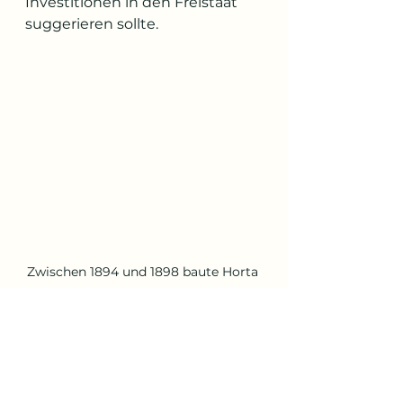
Investitionen in den Freistaat 
suggerieren sollte.
Zwischen 1894 und 1898 baute Horta 
für Armand Solvay, den Sohn des 
Gründers des Chemiekonzerns, 
dieses Stadthaus. Mit den Hôtels 
Tassel und Van Eetvelde sowie dem 
Atelier-Haus steht das Hôtel Solvay 
heute auf der Unesco-Welterbeliste. 