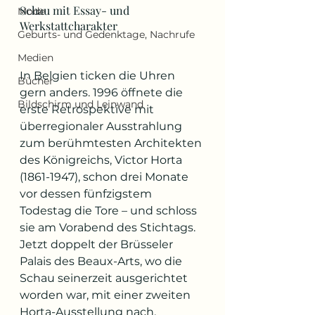
Schau mit Essay- und 
Mode
Werkstattcharakter
Geburts- und Gedenktage, Nachrufe
Medien
In Belgien ticken die Uhren 
Bücher
gern anders. 1996 öffnete die 
Bildschirm und Leinwand
erste Retrospektive mit 
überregionaler Ausstrahlung 
zum berühmtesten Architekten 
des Königreichs, Victor Horta 
(1861-1947), schon drei Monate 
vor dessen fünfzigstem 
Todestag die Tore – und schloss 
sie am Vorabend des Stichtags. 
Jetzt doppelt der Brüsseler 
Palais des Beaux-Arts, wo die 
Schau seinerzeit ausgerichtet 
worden war, mit einer zweiten 
Horta-Ausstellung nach. 