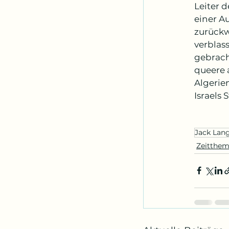
Leiter 
einer A
zurückw
verblas
gebrach
queere 
Algerie
Israels 
Jack Lan
Zeitthe