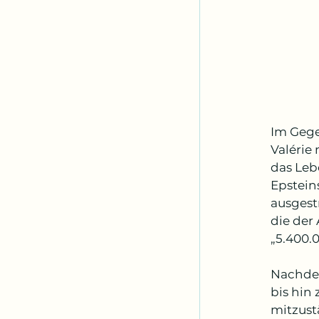
Im Gege
Valérie
das Lebe
Epstein
ausgest
die der
„5.400.
Nachdem
bis hin
mitzust