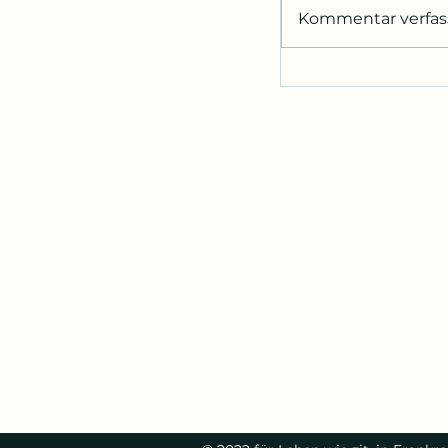
Kommentar verfass
Musikerin als „dr
Zionistin“ gecanc