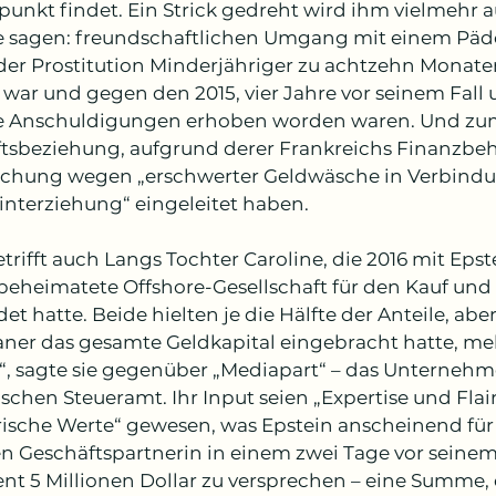
punkt findet. Ein Strick gedreht wird ihm vielmehr 
sagen: freundschaftlichen Umgang mit einem Pädok
er Prostitution Minderjähriger zu achtzehn Monaten 
war und gegen den 2015, vier Jahre vor seinem Fall u
 Anschuldigungen erhoben worden waren. Und zum
tsbeziehung, aufgrund derer Frankreichs Finanzbeh
chung wegen „erschwerter Geldwäsche in Verbindu
interziehung“ eingeleitet haben.
trifft auch Langs Tochter Caroline, die 2016 mit Epst
 beheimatete Offshore-Gesellschaft für den Kauf un
et hatte. Beide hielten je die Hälfte der Anteile, ab
ner das gesamte Geldkapital eingebracht hatte, mel
t“, sagte sie gegenüber „Mediapart“ – das Unterneh
schen Steueramt. Ihr Input seien „Expertise und Flair
rische Werte“ gewesen, was Epstein anscheinend für 
en Geschäftspartnerin in einem zwei Tage vor seinem
nt 5 Millionen Dollar zu versprechen – eine Summe, di