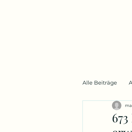
Alle Beiträge
A
ma
Bühne und M
673
Medien
B