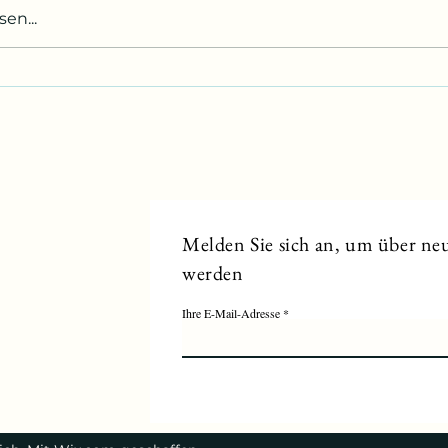
Wer ist schuld?
en...
eckige
elt
Melden Sie sich an, um über neu
werden
Ihre E-Mail-Adresse