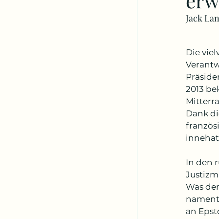
erw
Jack Lan
Die vie
Verantw
Präsiden
2013 be
Mitterr
Dank di
französi
innehat
In den 
Justizm
Was dem
namentl
an Epst