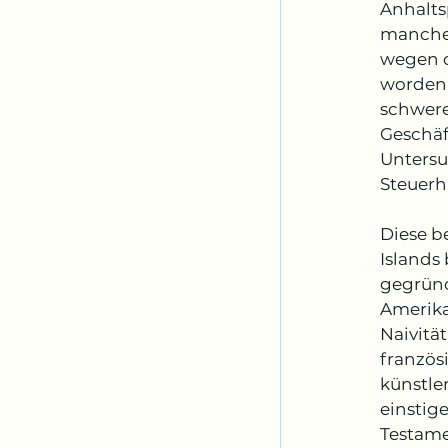
Anhalts
manche 
wegen d
worden 
schwere
Geschäf
Untersu
Steuerh
Diese be
Islands
gegründ
Amerika
Naivitä
französi
künstle
einstig
Testame