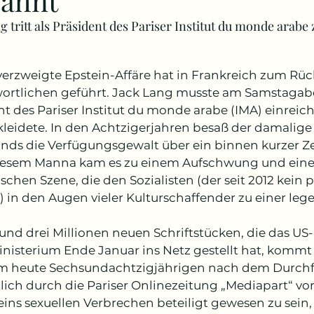
ähnt
g tritt als Präsident des Pariser Institut du monde arabe
lverzweigte Epstein-Affäre hat in Frankreich zum Rüc
ortlichen geführt. Jack Lang musste am Samstagabe
t des Pariser Institut du monde arabe (IMA) einreiche
kleidete. In den Achtzigerjahren besaß der damalige 
ands die Verfügungsgewalt über ein binnen kurzer Ze
esem Manna kam es zu einem Aufschwung und einer
schen Szene, die den Sozialisten (der seit 2012 kein 
) in den Augen vieler Kulturschaffender zu einer le
rund drei Millionen neuen Schriftstücken, die das US
inisterium Ende Januar ins Netz gestellt hat, kommt
 heute Sechsundachtzigjährigen nach dem Durchf
ich durch die Pariser Onlinezeitung „Mediapart“ vorg
eins sexuellen Verbrechen beteiligt gewesen zu sein, 