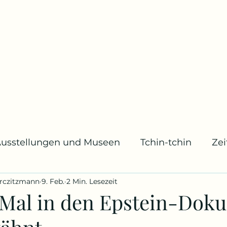
usstellungen und Museen
Tchin-tchin
Ze
rczitzmann
9. Feb.
2 Min. Lesezeit
usik
Archivstücke
Mode
Geburts- und
 Mal in den Epstein-Dok
ücher
Bildschirm und Leinwand