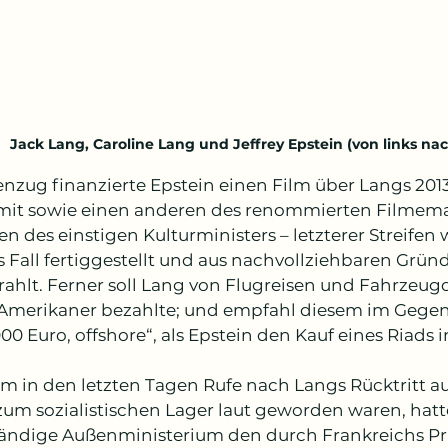
Jack Lang, Caroline Lang und Jeffrey Epstein (von links nach 
nzug finanzierte Epstein einen Film über Langs 2013
 mit sowie einen anderen des renommierten Filmema
n des einstigen Kulturministers – letzterer Streifen
s Fall fertiggestellt und aus nachvollziehbaren Gründ
rahlt. Ferner soll Lang von Flugreisen und Fahrzeugd
 Amerikaner bezahlte; und empfahl diesem im Gegen
000 Euro, offshore“, als Epstein den Kauf eines Riads
 in den letzten Tagen Rufe nach Langs Rücktritt a
 zum sozialistischen Lager laut geworden waren, hatte
ändige Außenministerium den durch Frankreichs Pr