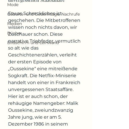
Mode
Etwas Schreckliches ist 
Geburts- und Gedenktage, Nachrufe
geschehen. Die Mitbetroffenen 
Medien
wissen noch nichts davon, wir 
Bücher
Zuschauer schon. Diese 
narrative Triebfeder, vermutlich 
Bildschirm und Leinwand
so alt wie das 
Geschichtenerzählen, verleiht 
der ersten Episode von 
„Oussekine“ eine mitreißende 
Sogkraft. Die Netflix-Miniserie 
handelt von einer in Frankreich 
unvergessenen Staatsaffäre. 
Hier ist er auch schon, der 
rehäugige Namengeber: Malik 
Oussekine, zweiundzwanzig 
Jahre jung, wie er am 5. 
Dezember 1986 in seinem 