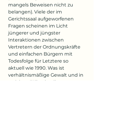
mangels Beweisen nicht zu 
belangen). Viele der im 
Gerichtssaal aufgeworfenen 
Fragen scheinen im Licht 
jüngerer und jüngster 
Interaktionen zwischen 
Vertretern der Ordnungskräfte 
und einfachen Bürgern mit 
Todesfolge für Letztere so 
aktuell wie 1990. Was ist 
verhältnismäßige Gewalt und in 
welchen Fällen ist diese 
anzuwenden? Wie 
unterscheidet man zwischen 
Randalierern und Passanten? 
Wird jemand allein dadurch 
verdächtig, dass er vor Polizisten 
wegläuft? Ein Augenzeuge, der 