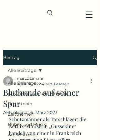
Beitrag
Alle Beiträge
marczitzmann
Alle Beiträge
23. Juni 2022
4 Min. Lesezeit
Bluthunde auf seiner
Ausstellungen und Museen
Spur
Tchin-tchin
Aktualisiert:
6. März 2023
Zeitthemen
Schutzmänner als Totschläger: die 
Bühne und Musik
Netflix-Miniserie „Oussekine“ 
handelt von einer in Frankreich 
Archivstücke
unvergessenen Staatsaffäre