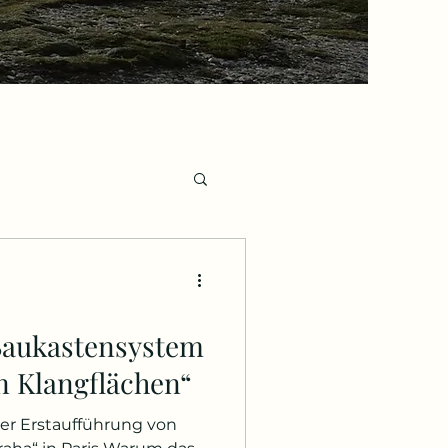
e, Nachrufe
Baukastensystem
n Klangflächen“
der Erstaufführung von