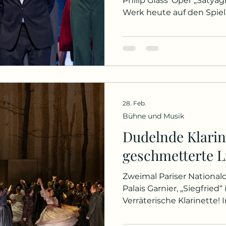
Philip Glass‘ Oper „Satyagraha“ i
Werk heute auf den Spiel
Neef, der Leiter der Parise
einem gefilmten Gespräc
persönliche Antwort: In S
er geboren wurde und au
zwischen 1981 und 1988 A
Operntrilogie von Philip 
„Einstein on the Beach“, 
28. Feb.
„Akhnaten“) – fü
Bühne und Musik
Dudelnde Klarine
geschmetterte L
Zweimal Pariser National
Palais Garnier, „Siegfried“
Verräterische Klarinette!
lyrischen Szenen „Eugen O
unausgesprochene, wo n