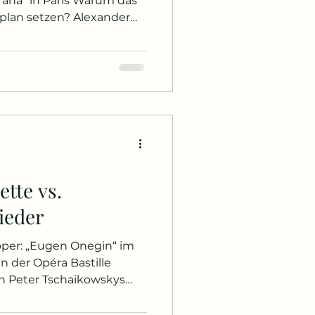
n Paris Warum das
plan setzen? Alexander
r Nationaloper, gibt in
h zunächst eine
tuttgart, in dessen Nähe
fwuchs, inszenierte
chim Freyer die frühe
Glass (bestehend aus
„Satyagraha“ und
tte vs.
ieder
oper: „Eugen Onegin“ im
 in der Opéra Bastille
 In Peter Tschaikowskys
negin“ (1877/78) fasst sie
icht gar unbewusste