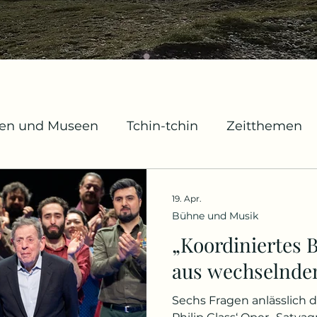
gen und Museen
Tchin-tchin
Zeitthemen
chivstücke
Mode
Geburts- und Gedenktag
19. Apr.
Bühne und Musik
ildschirm und Leinwand
„Koordiniertes 
aus wechselnde
Sechs Fragen anlässlich 