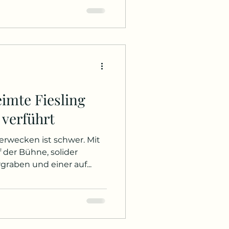
audernde, allzu
 Titelheld in der
n Akts Tatjanas soeben
ebesantrag in einer Arie
m eines langen – manche
imte Fiesling
 verführt
rwecken ist schwer. Mit
 der Bühne, solider
graben und einer auf...