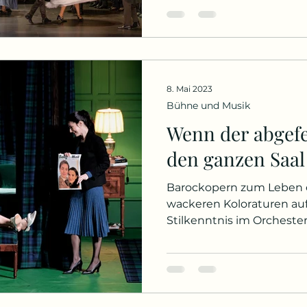
Gefühle in murmelnde, pl
offenherzige Töne. Als der
Schlussnummer des erste
per Brief empfangenen Li
zurückweist, die die For
8. Mai 2023
sagen: langf
Bühne und Musik
Wenn der abgefe
den ganzen Saal
Barockopern zum Leben e
wackeren Koloraturen auf
Stilkenntnis im Orchester