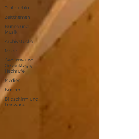
Tchin-tchin
Zeitthemen
Bühne und
Musik
Archivstücke
Mode
Geburts- und
Gedenktage,
Nachrufe
Medien
Bücher
Bildschirm und
Leinwand