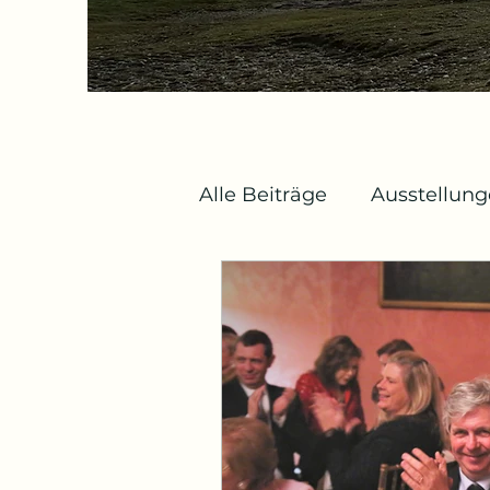
Alle Beiträge
Ausstellun
Bühne und Musik
Ar
Medien
Bücher
B