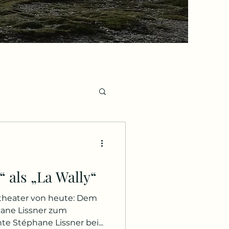
e, Nachrufe
 als „La Wally“
ktheater von heute: Dem
ane Lissner zum
e Stéphane Lissner bei...