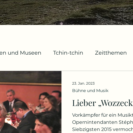
gen und Museen
Tchin-tchin
Zeitthemen
chivstücke
Mode
Geburts- und Gedenktag
23. Jan. 2023
Bühne und Musik
ildschirm und Leinwand
Lieber „Wozzeck“
Vorkämpfer für ein Musi
Opernintendanten Stéph
Siebzigsten 2015 vermocht