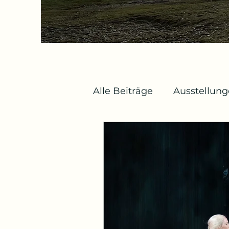
Alle Beiträge
Ausstellun
Bühne und Musik
Ar
Medien
Bücher
B