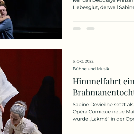
Rendall Debussys Prinzen
Liebesglut, derweil Sabine
6. Okt. 2022
Bühne und Musik
Himmelfahrt ei
Brahmanentoch
Sabine Devieilhe setzt als
Opéra Comique neue Maßs
wurde „Lakmé“ in der Opé