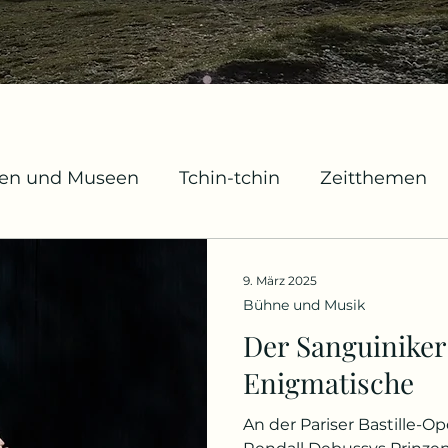
gen und Museen
Tchin-tchin
Zeitthemen
chivstücke
Mode
Geburts- und Gedenktag
9. März 2025
Bühne und Musik
ildschirm und Leinwand
Der Sanguiniker
Enigmatische
An der Pariser Bastille-O