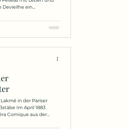
 Pelléas mit Leben und
 Devieilhe ein...
ner
ter
 Lakmé in der Pariser
täbe Im April 1883
ra Comique aus der...