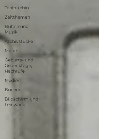
Tchin-tchin
Zeitthemen
Bühne und
Musik
Archivstücke
Mode
Geburts- und
Gedenktage,
Nachrufe
Medien
Bücher
Bildschirm und
Leinwand