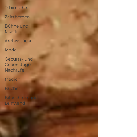
Tchin-tchin
Zeitthemen
Bühne und
Musik
Archivstücke
Mode
Geburts- und
Gedenktage,
Nachrufe
Medien
Bücher
Bildschirm und
Leinwand