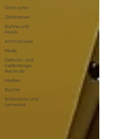
Tchin-tchin
Zeitthemen
Bühne und
Musik
Archivstücke
Mode
Geburts- und
Gedenktage,
Nachrufe
Medien
Bücher
Bildschirm und
Leinwand