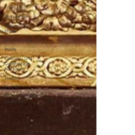
Tchin-tchin
Zeitthemen
Bühne und
Musik
Archivstücke
Mode
Geburts- und
Gedenktage,
Nachrufe
Medien
Bücher
Bildschirm und
Leinwand