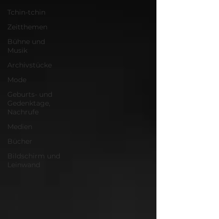
Tchin-tchin
Zeitthemen
Bühne und
Musik
Archivstücke
Mode
Geburts- und
Gedenktage,
Nachrufe
Medien
Bücher
Bildschirm und
Leinwand