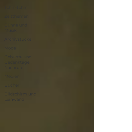
Tchin-tchin
Zeitthemen
Bühne und
Musik
Archivstücke
Mode
Geburts- und
Gedenktage,
Nachrufe
Medien
Bücher
Bildschirm und
Leinwand