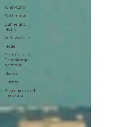
Tchin-tchin
Zeitthemen
Bühne und
Musik
Archivstücke
Mode
Geburts- und
Gedenktage,
Nachrufe
Medien
Bücher
Bildschirm und
Leinwand