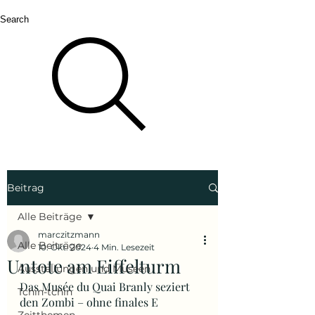
Search
Beitrag
Alle Beiträge
marczitzmann
Alle Beiträge
10. Okt. 2024
4 Min. Lesezeit
Untote am Eiffelturm
Ausstellungen und Museen
Das Musée du Quai Branly seziert 
Tchin-tchin
den Zombi – ohne finales E