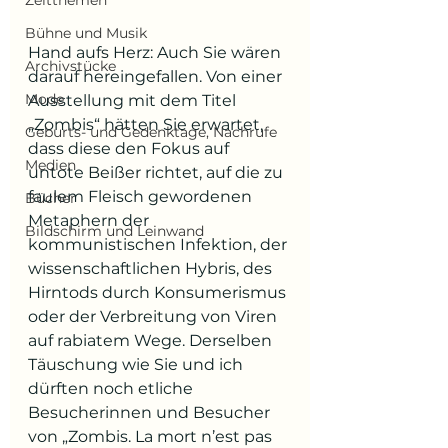
Zeitthemen
Bühne und Musik
Hand aufs Herz: Auch Sie wären 
Archivstücke
darauf hereingefallen. Von einer 
Mode
Ausstellung mit dem Titel 
„Zombis“ hätten Sie erwartet, 
Geburts- und Gedenktage, Nachrufe
dass diese den Fokus auf 
Medien
untote Beißer richtet, auf die zu 
faulem Fleisch gewordenen 
Bücher
Metaphern der 
Bildschirm und Leinwand
kommunistischen Infektion, der 
wissenschaftlichen Hybris, des 
Hirntods durch Konsumerismus 
oder der Verbreitung von Viren 
auf rabiatem Wege. Derselben 
Täuschung wie Sie und ich 
dürften noch etliche 
Besucherinnen und Besucher 
von „Zombis. La mort n’est pas 