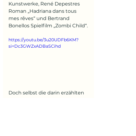
Kunstwerke, René Depestres 
Roman „Hadriana dans tous 
mes rêves“ und Bertrand 
Bonellos Spielfilm „Zombi Child“.
https://youtu.be/3u20UDFb6KM?
si=Dc3GWZxADBaSCihd
Doch selbst die darin erzählten 
Rätselgeschichten reichen 
nicht ganz heran an die in 
einem früheren Kapitel der 
Schau vereinten „Biografien“ 
von acht echten (?) Zombis. 