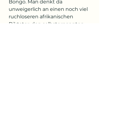
Bongo. Man denkt da 
unweigerlich an einen noch viel 
ruchloseren afrikanischen 
Diktator, den selbsternannten 
Kaiser Jean-Bedel Bokassa, 
dessen Diamanten-Gaben 
Giscards letzte Amtsjahre 
vergifteten. Und ihn wohl die 
Wiederwahl kosteten – 
zugunsten seines Rivalen: 
François Mitterrand. Ein anderes 
Beispiel: eine Tapisserie mit 
Ruandas Fauna wurde 1982 
durch den damaligen 
Präsidenten Juvénal 
Habyarimana geschenkt. Zwölf 
Jahre später gab der Abschuss 
von dessen Flugzeug das Signal 
für den Beginn des Völkermords 