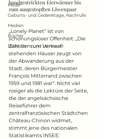
handgestrickten Eierwärmer bis 
Mode
zum ausgestopften Löwenpaar
Geburts- und Gedenktage, Nachrufe
Medien
„Lonely Planet“ ist von 
Bücher
schonungsloser Offenheit: „Die 
Bildschirm und Leinwand
Zahl der zum Verkauf 
stehenden Häuser zeugt von 
der Abwanderung aus der 
Stadt, deren Bürgermeister 
François Mitterrand zwischen 
1959 und 1981 war“. Nicht viel 
rosiger als die Lektüre der Seite, 
die der angelsächsische 
Reiseführer dem 
zentralfranzösischen Städtchen 
Château-Chinon widmet, 
stimmt jene des nationalen 
Statistikamts INSEE: 