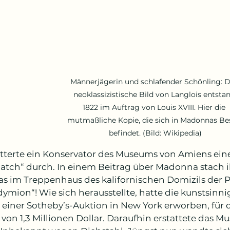
Männerjägerin und schlafender Schönling: D
neoklassizistische Bild von Langlois entstan
1822 im Auftrag von Louis XVIII. Hier die 
mutmaßliche Kopie, die sich in Madonnas Bes
befindet. (Bild: Wikipedia)
ätterte ein Konservator des Museums von Amiens eine 
Match“ durch. In einem Beitrag über Madonna stach 
as im Treppenhaus des kalifornischen Domizils der P
ymion“! Wie sich herausstellte, hatte die kunstsinn
i einer Sotheby’s-Auktion in New York erworben, für d
on 1,3 Millionen Dollar. Daraufhin erstattete das Mu