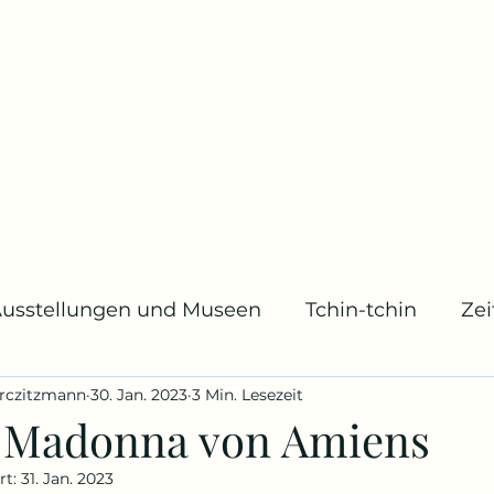
usstellungen und Museen
Tchin-tchin
Ze
rczitzmann
30. Jan. 2023
3 Min. Lesezeit
usik
Archivstücke
Mode
Geburts- und
 Madonna von Amiens
rt:
31. Jan. 2023
ücher
Bildschirm und Leinwand