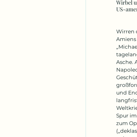
Wirbel u
US-amer
Wirren 
Amiens 
„Michae
tagelan
Asche. 
Napoleon
Geschüt
großfor
und End
langfri
Weltkrie
Spur im
zum Opf
(„dekla