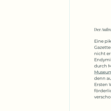
Der Aufru
Eine pi
Gazette
nicht e
Endymio
durch 
Museums
denn au
Ersten 
förderli
verscho