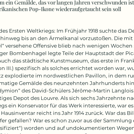
m ein Gemälde, das vor langen Jahren verschwunden is
ikanischen Pop-Ikone wiederaufgetaucht sein soll
des Ersten Weltkriegs: Im Frühjahr 1918 suchte das D
hinweg bis an den Ärmelkanal vorzustoßen. Die m
l“ versehene Offensive blieb nach wenigen Wochen 
ger Bombenhagel legte Teile der Hauptstadt der Pica
Auch das städtische Kunstmuseum, das erste in Frankr
 III.) spezifisch als solches errichtet worden war, wu
z explodierte im nordwestlichen Pavillon, in dem r
matige Gemälde des neunzehnten Jahrhunderts hin
ymion“ des David-Schülers Jérôme-Martin Langlois (1
stiges Depot des Louvre. Als sich sechs Jahrzehnte 
gs ein Konservator für das Werk interessierte, war es
 Hausinventar reicht ins Jahr 1914 zurück. War das 
er gefallen? War es schon zuvor aus der Sammlung d
ssifiziert“) worden und auf undokumentierten Wege