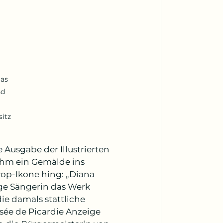
as 
d 
itz 
Ausgabe der Illustrierten 
ihm ein Gemälde ins 
op-Ikone hing: „Diana 
ige Sängerin das Werk 
ie damals stattliche 
sée de Picardie Anzeige 