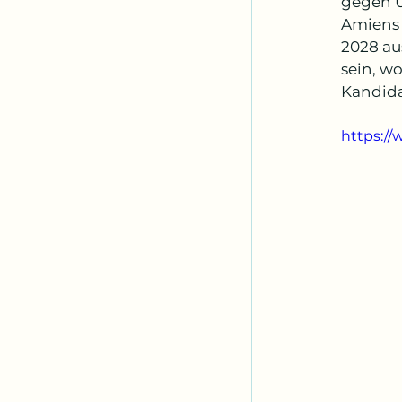
gegen U
Amiens 
2028 au
sein, w
Kandida
https:/