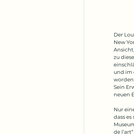
Der Lou
New Yor
Ansicht
zu dies
einschlä
und im 
worden 
Sein Er
neuen E
Nur ein
dass es
Museum 
de l’ar