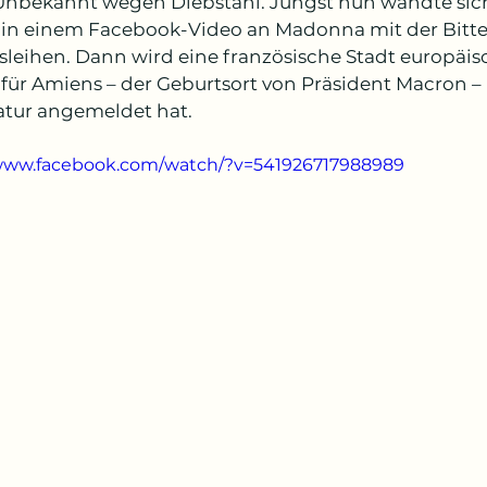
nbekannt wegen Diebstahl. Jüngst nun wandte sich
in einem Facebook-Video an Madonna mit der Bitte,
sleihen. Dann wird eine französische Stadt europäis
ofür Amiens – der Geburtsort von Präsident Macron – 
tur angemeldet hat.
/www.facebook.com/watch/?v=541926717988989