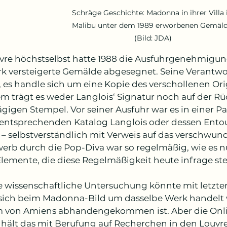
Schräge Geschichte: Madonna in ihrer Villa 
Malibu unter dem 1989 erworbenen Gemäld
(Bild: JDA)
vre höchstselbst hatte 1988 die Ausfuhrgenehmigung 
k versteigerte Gemälde abgesegnet. Seine Verantwo
, es handle sich um eine Kopie des verschollenen Or
em trägt es weder Langlois‘ Signatur noch auf der Rü
gigen Stempel. Vor seiner Ausfuhr war es in einer Par
entsprechenden Katalog Langlois oder dessen Ento
– selbstverständlich mit Verweis auf das verschwun
werb durch die Pop-Diva war so regelmäßig, wie es nu
lemente, die diese Regelmäßigkeit heute infrage st
e wissenschaftliche Untersuchung könnte mit letzter
 sich beim Madonna-Bild um dasselbe Werk handelt 
von Amiens abhandengekommen ist. Aber die Onlin
t“ hält das mit Berufung auf Recherchen in den Louvre