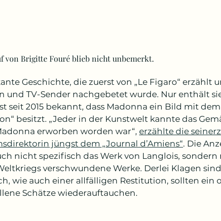
f von Brigitte Fouré blieb nicht unbemerkt.
kante Geschichte, die zuerst von „Le Figaro“ erzählt
n und TV-Sender nachgebetet wurde. Nur enthält sie k
rst seit 2015 bekannt, dass Madonna ein Bild mit dem 
n“ besitzt. „Jeder in der Kunstwelt kannte das Gemäl
Madonna erworben worden war“, 
erzählte die seiner
direktorin jüngst dem „Journal d’Amiens“
. Die Anz
ch nicht spezifisch das Werk von Langlois, sonder
Weltkriegs verschwundene Werke. Derlei Klagen sind
ch, wie auch einer allfälligen Restitution, sollten ein
llene Schätze wiederauftauchen.