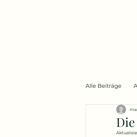
Alle Beiträge
A
ma
Bühne und M
Die
Aktualisie
Medien
B