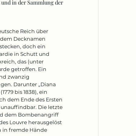
t und in der Sammlung der 
eutsche Reich über 
it dem Decknamen 
stecken, doch ein 
rdie in Schutt und 
eich, das (unter 
rde getroffen. Ein 
und zwanzig 
gen. Darunter „Diana 
779 bis 1838), ein 
nach dem Ende des Ersten 
 unauffindbar. Die letzte 
Bild dem Bombenangriff 
es Louvre herausgelöst 
n in fremde Hände 