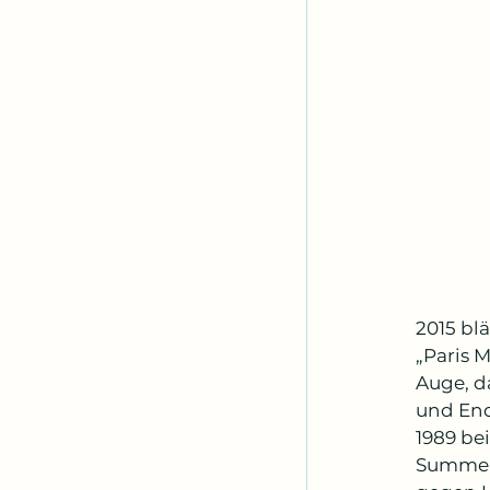
2015 bl
„Paris 
Auge, d
und End
1989 be
Summe v