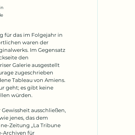
in 
e 
für das im Folgejahr in 
rtlichen waren der 
iginalwerks. Im Gegensatz 
ckseite den 
iser Galerie ausgestellt 
urage zugeschrieben 
dene Tableau von Amiens. 
r geht; es gibt keine 
ellen würden.
 Gewissheit ausschließen, 
wie jenes, das dem 
e-Zeitung „La Tribune 
-Archiven für 